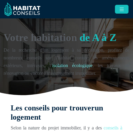
Votre habitation
de A à Z
De la recherche d’un logement à sa décoration, profitez de
nombreux conseils sur l’habitat comme les aménagements
extérieurs, intérieurs, l’
isolation écologique
, les travaux de
rénovation ou encore l’investissement immobilier.
Les conseils pour trouver
un
logement
Selon la nature du projet immobilier, il y a des
conseils à