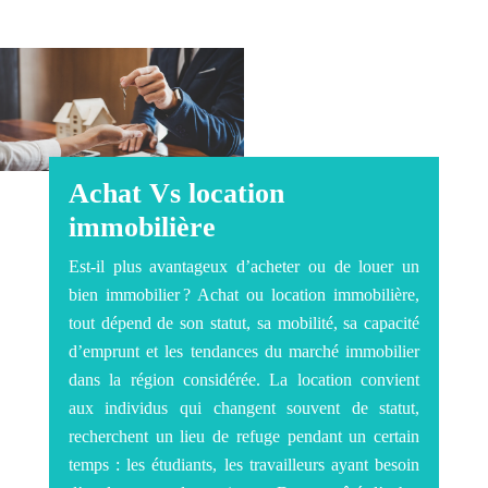
Achat Vs location
immobilière
Est-il plus avantageux d’acheter ou de louer un
bien immobilier ? Achat ou location immobilière,
tout dépend de son statut, sa mobilité, sa capacité
d’emprunt et les tendances du marché immobilier
dans la région considérée. La location convient
aux individus qui changent souvent de statut,
recherchent un lieu de refuge pendant un certain
temps : les étudiants, les travailleurs ayant besoin